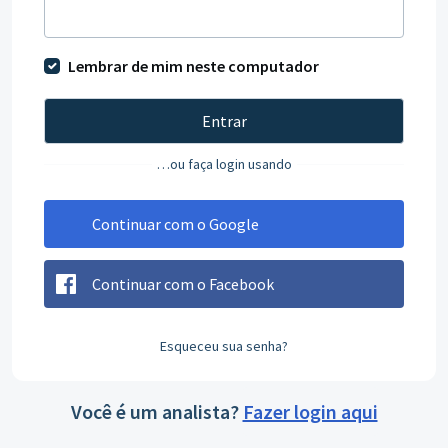
Lembrar de mim neste computador
Entrar
…ou faça login usando
Continuar com o Google
Continuar com o Facebook
Esqueceu sua senha?
Você é um analista?
Fazer login aqui